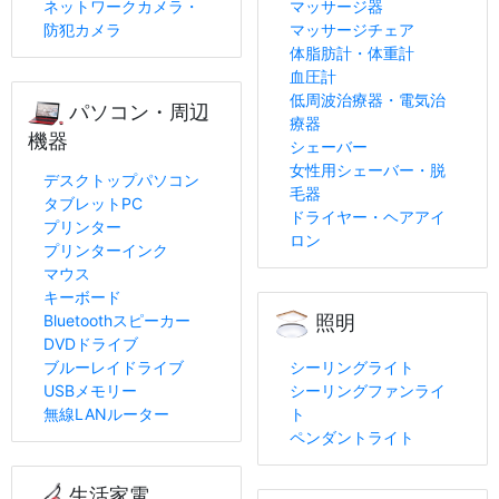
ネットワークカメラ・
マッサージ器
防犯カメラ
マッサージチェア
体脂肪計・体重計
血圧計
低周波治療器・電気治
パソコン・周辺
療器
機器
シェーバー
女性用シェーバー・脱
デスクトップパソコン
毛器
タブレットPC
ドライヤー・ヘアアイ
プリンター
ロン
プリンターインク
マウス
キーボード
Bluetoothスピーカー
照明
DVDドライブ
ブルーレイドライブ
シーリングライト
USBメモリー
シーリングファンライ
無線LANルーター
ト
ペンダントライト
生活家電