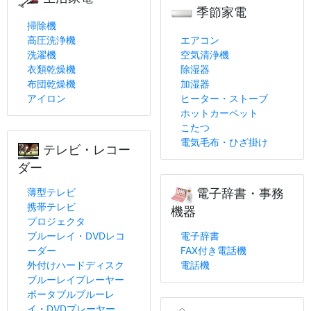
季節家電
掃除機
高圧洗浄機
エアコン
洗濯機
空気清浄機
衣類乾燥機
除湿器
布団乾燥機
加湿器
アイロン
ヒーター・ストーブ
ホットカーペット
こたつ
電気毛布・ひざ掛け
テレビ・レコー
ダー
薄型テレビ
電子辞書・事務
携帯テレビ
機器
プロジェクタ
ブルーレイ・DVDレコ
電子辞書
ーダー
FAX付き電話機
外付けハードディスク
電話機
ブルーレイプレーヤー
ポータブルブルーレ
イ・DVDプレーヤー