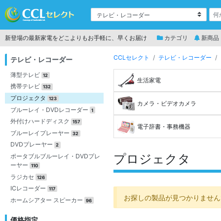
新登場の最新家電をどこよりもお手軽に、早くお届け
カテゴリ
新商品
CCLセレクト
テレビ・レコーダー
テレビ・レコーダー
薄型テレビ
12
生活家電
携帯テレビ
132
プロジェクタ
123
カメラ・ビデオカメラ
ブルーレイ・DVDレコーダー
1
外付けハードディスク
157
電子辞書・事務機器
ブルーレイプレーヤー
32
DVDプレーヤー
2
プロジェクタ
ポータブルブルーレイ・DVDプレ
ーヤー
110
ラジカセ
126
ICレコーダー
117
お探しの製品が見つかりません
ホームシアター スピーカー
96
価格指定