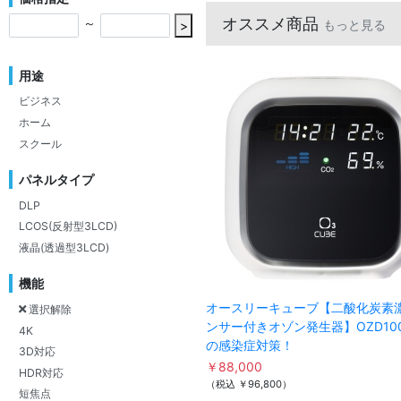
オススメ商品
～
もっと見る
>
用途
ビジネス
ホーム
スクール
パネルタイプ
DLP
LCOS(反射型3LCD)
液晶(透過型3LCD)
機能
オースリーキューブ【二酸化炭素
選択解除
ンサー付きオゾン発生器】OZD10
4K
の感染症対策！
3D対応
￥88,000
HDR対応
（税込 ￥96,800）
短焦点